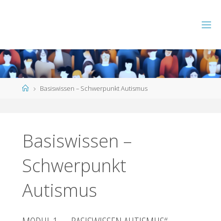
Skip
to
content
Home
Basiswissen – Schwerpunkt Autismus
Basiswissen –
Schwerpunkt
Autismus