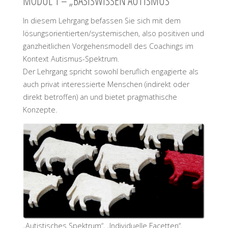
MODUL 1 – „BASISWISSEN AUTISMUS“
In diesem Lehrgang befassen Sie sich mit dem
lösungsorientierten/systemischen, also positiven und
ganzheitlichen Vorgehensmodell des Coachings im
Kontext Autismus-Spektrum.
Der Lehrgang spricht sowohl beruflich engagierte als
auch privat interessierte Menschen (indirekt oder
direkt betroffen) an und bietet pragmathische
Konzepte.
„Autistisches Spektrum“, „Individuelle Facetten“,