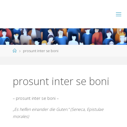
Skip
to
content
Home
prosunt inter se boni
prosunt inter se boni
– prosunt inter se boni –
„Es helfen einander die Guten.“ (Seneca, Epistulae
morales)