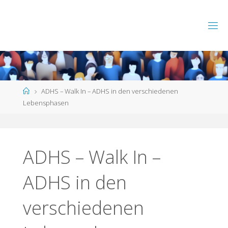
Skip
to
content
Home
ADHS – Walk In – ADHS in den verschiedenen
Lebensphasen
ADHS – Walk In –
ADHS in den
verschiedenen