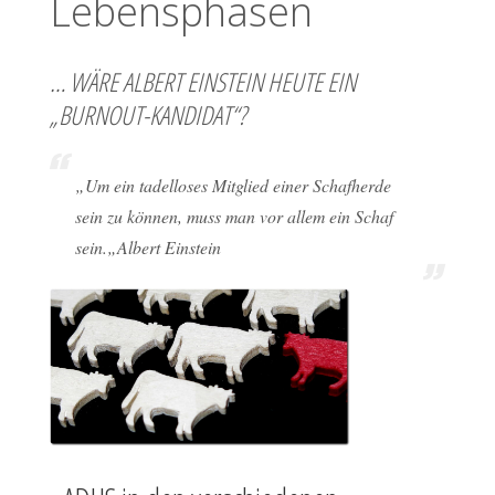
Lebensphasen
… WÄRE ALBERT EINSTEIN HEUTE EIN
„BURNOUT-KANDIDAT“?
„
Um ein tadelloses Mitglied einer Schafherde
sein zu können, muss man vor allem ein Schaf
sein.
„Albert Einstein